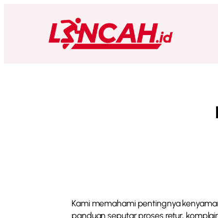
Kami memahami pentingnya kenyamanan 
panduan seputar proses retur, komplain,